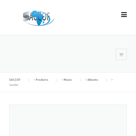
Skip
to
content
SACCOF
>
Produits
>
Music
>
Albums
>
Sander